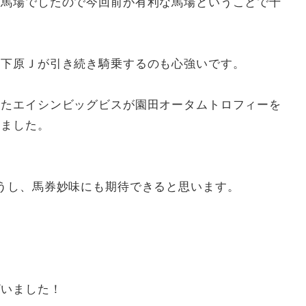
る馬場でしたので今回前が有利な馬場ということで十
る下原Ｊが引き続き騎乗するのも心強いです。
ったエイシンビッグビスが園田オータムトロフィーを
しました。
うし、馬券妙味にも期待できると思います。
ざいました！