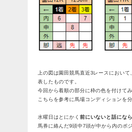
上の図は園田競馬直近3レースにおいて
表したものです。
今回から着順の部分に枠の色を付けて
こちらを参考に馬場コンディションを
水曜日はとにかく
前にいないと話にな
馬券に絡んだ9頭中7頭が中から内のポ