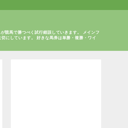
んが競馬で勝つべく試行錯誤していきます。 メインフ
大切にしています。 好きな馬券は単勝・複勝・ワイ