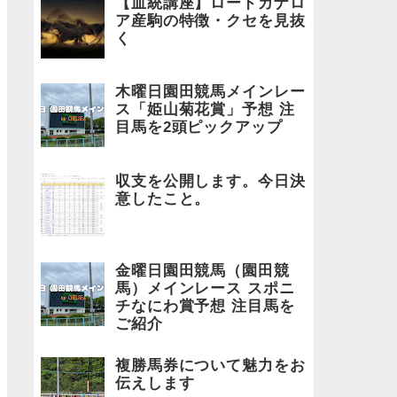
【血統講座】ロードカナロ
ア産駒の特徴・クセを見抜
く
木曜日園田競馬メインレー
ス「姫山菊花賞」予想 注
目馬を2頭ピックアップ
収支を公開します。今日決
意したこと。
金曜日園田競馬（園田競
馬）メインレース スポニ
チなにわ賞予想 注目馬を
ご紹介
複勝馬券について魅力をお
伝えします