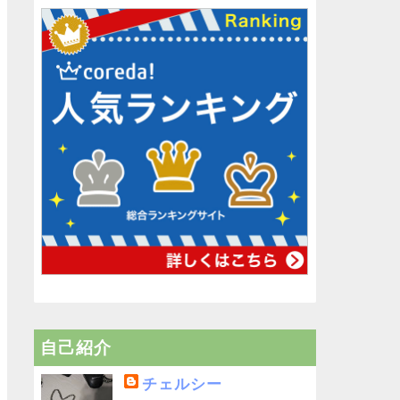
自己紹介
チェルシー