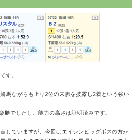
ス
です。
競馬ながらも上り2位の末脚を披露し2着という強い
で楽勝でしたし、能力の高さは証明済みです。
出走していますが、今回はエイシンビッグボスの方が