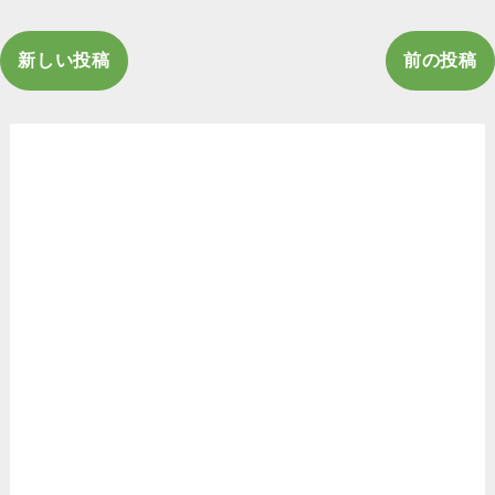
新しい投稿
前の投稿