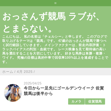
=
おっさんず競馬 ラブが、
とまらない。
こんにちは。 私の名前は「チェルシー」と申します。 このブログで
取り上げるテーマは「競馬」です。 47歳のおっさんが競馬で勝つべ
く試行錯誤していきます。 メインファクターは、前走内容評価・ト
ラックバイアスの判別・血統です。 レース映像を見て期待値の高い
馬を選出することを大切にしています。 好きな馬券は単勝・複勝・
ワイド。 究極の目標は高的中率で回収率100%以上を達成することで
す。
ホーム
/
4月 2025
/
2025/04/25
今日から一足先にゴールデンウイーク 佐賀
競馬は後半から
カメラ
佐賀競馬