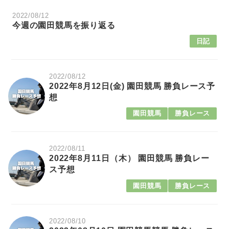
2022/08/12
今週の園田競馬を振り返る
日記
2022/08/12
2022年8月12日(金) 園田競馬 勝負レース予
想
園田競馬
勝負レース
2022/08/11
2022年8月11日（木） 園田競馬 勝負レー
ス予想
園田競馬
勝負レース
2022/08/10