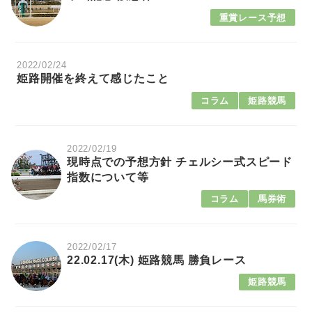
重賞レース予想
2022/02/24
姫路開催を終えて感じたこと
コラム
姫路競馬
2022/02/19
現時点での予想方針 チェルシー式スピード
指数について等
コラム
馬券術
2022/02/17
22.02.17(木) 姫路競馬 勝負レース
姫路競馬