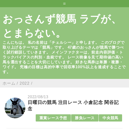
=
おっさんず競馬 ラブが、
とまらない。
こんにちは。 私の名前は「チェルシー」と申します。 このブログで
取り上げるテーマは「競馬」です。 47歳のおっさんが競馬で勝つべ
く試行錯誤していきます。 メインファクターは、前走内容評価・ト
ラックバイアスの判別・血統です。 レース映像を見て期待値の高い
馬を選出することを大切にしています。 好きな馬券は単勝・複勝・
ワイド。 究極の目標は高的中率で回収率100%以上を達成することで
す。
ホーム
/
2022
/
2022/08/13
日曜日の競馬 注目レース 小倉記念 関谷記
念
重賞レース予想
勝負レース
中央競馬