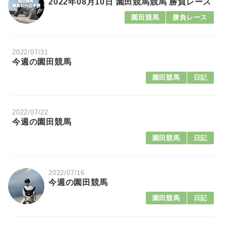
2022年08月10日 園田競馬競馬 勝負レース
園田競馬
勝負レース
2022/07/31
今週の園田競馬
園田競馬
日記
2022/07/22
今週の園田競馬
園田競馬
日記
2022/07/16
今週の園田競馬
園田競馬
日記