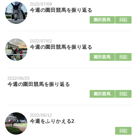
2022/07/09
今週の園田競馬を振り返る
園田競馬
日記
2022/07/02
今週の園田競馬を振り返る
園田競馬
日記
2022/06/25
今週の園田競馬を振り返る
園田競馬
日記
2022/06/12
今週をふりかえる2
日記