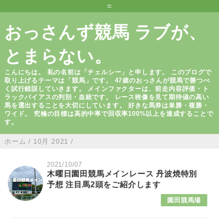
=
おっさんず競馬 ラブが、
とまらない。
こんにちは。 私の名前は「チェルシー」と申します。 このブログで
取り上げるテーマは「競馬」です。 47歳のおっさんが競馬で勝つべ
く試行錯誤していきます。 メインファクターは、前走内容評価・ト
ラックバイアスの判別・血統です。 レース映像を見て期待値の高い
馬を選出することを大切にしています。 好きな馬券は単勝・複勝・
ワイド。 究極の目標は高的中率で回収率100%以上を達成することで
す。
ホーム
/
10月 2021
/
2021/10/07
木曜日園田競馬メインレース 丹波焼特別
予想 注目馬2頭をご紹介します
園田競馬場