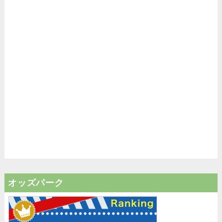
オッズパーク