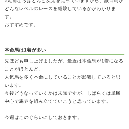
2走前ならほとんど次走を走っていますから、該当馬が
どんなレベルのレースを経験しているかがわかりま
す。
おすすめです。
本命馬は1着が多い
先ほども申し上げましたが、最近は本命馬が1着になる
ことがほとんど。
人気馬を多く本命にしていることが影響していると思
います。
今後どうなっていくかは未知ですが、しばらくは単勝
中心で馬券を組み立てていこうと思っています。
今週はこのぐらいにしておきます。