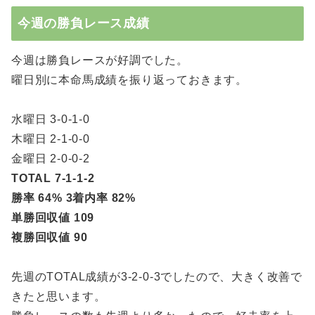
今週の勝負レース成績
今週は勝負レースが好調でした。
曜日別に本命馬成績を振り返っておきます。
水曜日 3-0-1-0
木曜日 2-1-0-0
金曜日 2-0-0-2
TOTAL 7-1-1-2
勝率 64% 3着内率 82%
単勝回収値 109
複勝回収値 90
先週のTOTAL成績が3-2-0-3でしたので、大きく改善で
きたと思います。