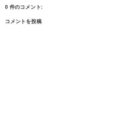
0 件のコメント:
コメントを投稿