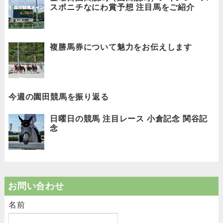
スポニチなにわ賞予想 注目馬をご紹介
複勝馬券について魅力をお伝えします
今週の園田競馬を振り返る
日曜日の競馬 注目レース 小倉記念 関谷記
念
お問い合わせ
名前