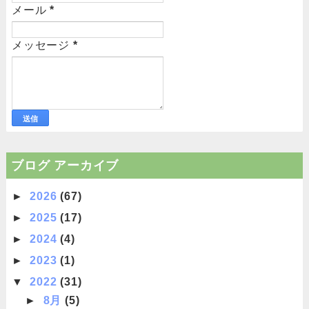
メール
*
メッセージ
*
ブログ アーカイブ
►
2026
(67)
►
2025
(17)
►
2024
(4)
►
2023
(1)
▼
2022
(31)
►
8月
(5)