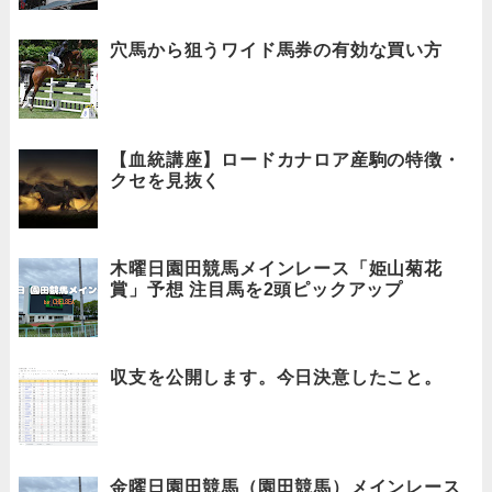
穴馬から狙うワイド馬券の有効な買い方
【血統講座】ロードカナロア産駒の特徴・
クセを見抜く
木曜日園田競馬メインレース「姫山菊花
賞」予想 注目馬を2頭ピックアップ
収支を公開します。今日決意したこと。
金曜日園田競馬（園田競馬）メインレース