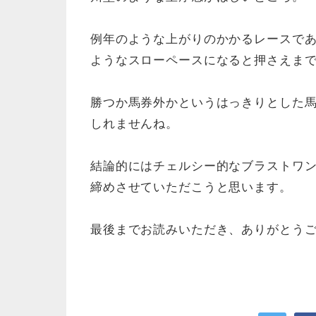
例年のような上がりのかかるレースで
ようなスローペースになると押さえま
勝つか馬券外かというはっきりとした
しれませんね。
結論的にはチェルシー的なブラストワ
締めさせていただこうと思います。
最後までお読みいただき、ありがとう