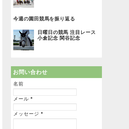
今週の園田競馬を振り返る
日曜日の競馬 注目レース
小倉記念 関谷記念
お問い合わせ
名前
メール
*
メッセージ
*