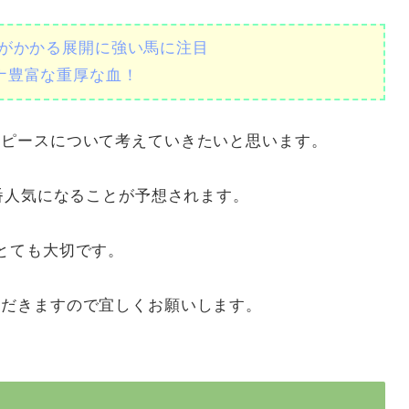
上りがかかる展開に強い馬に注目
ミナ豊富な重厚な血！
ンピースについて考えていきたいと思います。
1番人気になることが予想されます。
とても大切です。
ただきますので宜しくお願いします。