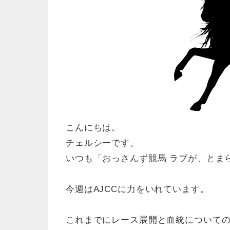
こんにちは。
チェルシーです。
いつも「おっさんず競馬 ラブが、とま
今週はAJCCに力をいれています。
これまでにレース展開と血統について