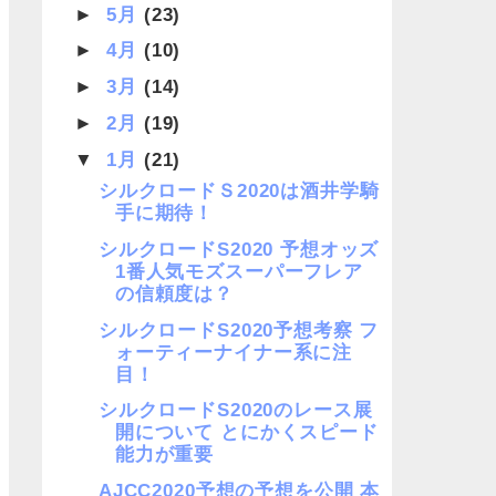
►
5月
(23)
►
4月
(10)
►
3月
(14)
►
2月
(19)
▼
1月
(21)
シルクロードＳ2020は酒井学騎
手に期待！
シルクロードS2020 予想オッズ
1番人気モズスーパーフレア
の信頼度は？
シルクロードS2020予想考察 フ
ォーティーナイナー系に注
目！
シルクロードS2020のレース展
開について とにかくスピード
能力が重要
AJCC2020予想の予想を公開 本