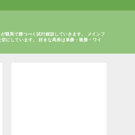
んが競馬で勝つべく試行錯誤していきます。 メインフ
大切にしています。 好きな馬券は単勝・複勝・ワイ