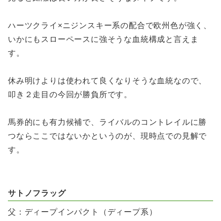
ハーツクライ×ニジンスキー系の配合で欧州色が強く、
いかにもスローペースに強そうな血統構成と言えま
す。
休み明けよりは使われて良くなりそうな血統なので、
叩き２走目の今回が勝負所です。
馬券的にも有力候補で、ライバルのコントレイルに勝
つならここではないかというのが、現時点での見解で
す。
サトノフラッグ
父：ディープインパクト（ディープ系）