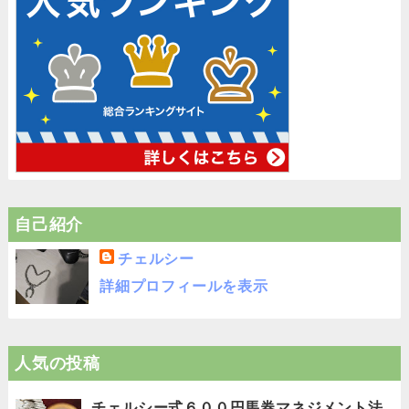
自己紹介
チェルシー
詳細プロフィールを表示
人気の投稿
チェルシー式６００円馬券マネジメント法