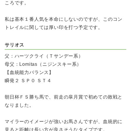
ころです。
私は基本１番人気を本命にしないのですが、このコン
トレイルに関しては厚い印を打つ予定です。
サリオス
父：ハーツクライ（Ｔサンデー系）
母父：Lomitas（ニジンスキー系）
【血統能力バランス】
瞬発２ ＳＰ０ ＳＴ４
朝日杯ＦＳ勝ち馬で、前走の皐月賞で初めての敗戦と
なりました。
マイラーのイメージが強いお馬さんですが、血統的に
見ると距離は長い方が良さそうなタイプです。