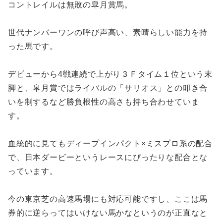
コントレイルは無敗の皐月賞馬。
世代ナンバーワンの呼び声高い、素晴らしい能力を持
った馬です。
デビューから4戦連続で上がり３Ｆタイム１位という末
脚と、皐月賞ではライバルの「サリオス」との叩き合
いを制するなど勝負根性の高さも持ち合わせていま
す。
血統的に見てもディープインパクト×ミスプロ系の配合
で、日本ダービーというレースにぴったりな配合とな
っています。
今の東京芝の高速馬場にも対応可能ですし、ここは馬
券的に逆らってはいけない馬かなというのが正直なと