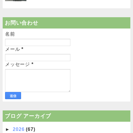
お問い合わせ
名前
メール
*
メッセージ
*
ブログ アーカイブ
►
2026
(67)