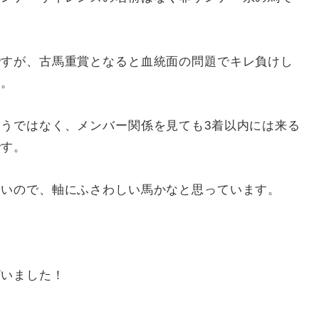
ですが、古馬重賞となると血統面の問題でキレ負けし
す。
うではなく、メンバー関係を見ても3着以内には来る
です。
多いので、軸にふさわしい馬かなと思っています。
ざいました！