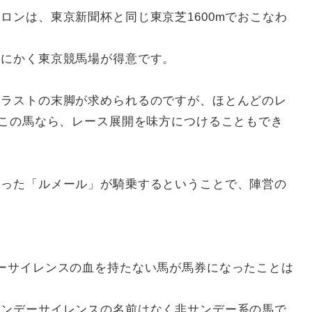
ロンは、東京新聞杯と同じ東京芝1600mでおこなわ
とにかく東京競馬場が得意です。
、ラストの末脚が求められるのですが、ほとんどのレ
のこの馬なら、レース展開を味方につけることもでき
なった「ルメール」が騎乗するということで、陣営の
ーサイレンスの血を持たない馬が馬券になったことは
サンデーサイレンスの名前はなく非サンデー系の馬で