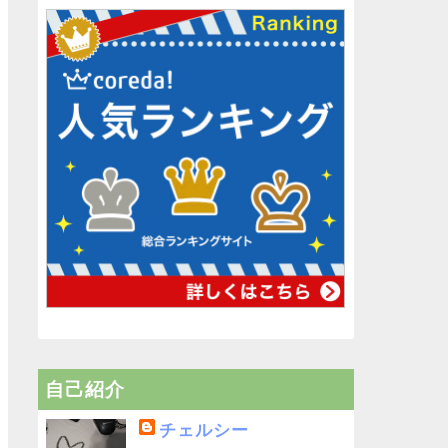
自己紹介
チェルシー