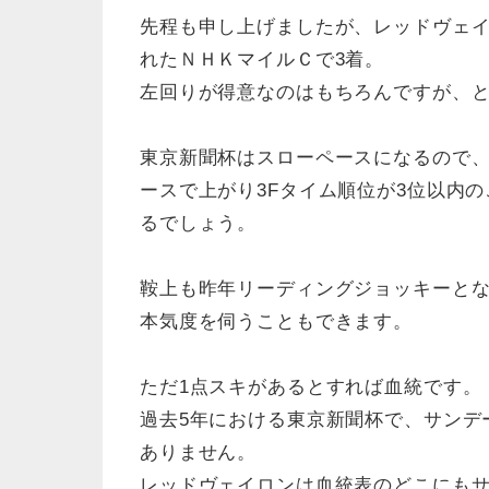
先程も申し上げましたが、レッドヴェイ
れたＮＨＫマイルＣで3着。
左回りが得意なのはもちろんですが、
東京新聞杯はスローペースになるので
ースで上がり3Fタイム順位が3位以内
るでしょう。
鞍上も昨年リーディングジョッキーと
本気度を伺うこともできます。
ただ1点スキがあるとすれば血統です。
過去5年における東京新聞杯で、サンデ
ありません。
レッドヴェイロンは血統表のどこにも