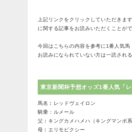
上記リンクをクリックしていただきま
に関する記事をお読みいただくことが
今回はこちらの内容を参考に1番人気馬
お読みになられていない方は一読され
東京新聞杯予想オッズ1番人気「
馬名︰レッドヴェイロン
騎乗：ルメール
父︰キングカメハメハ（キングマンボ
母︰エリモピクシー