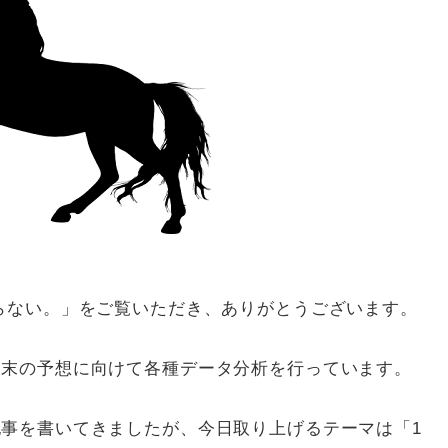
らない。」をご覧いただき、ありがとうございます。
週末の予想に向けて各種データ分析を行っています。
事を書いてきましたが、今日取り上げるテーマは「1