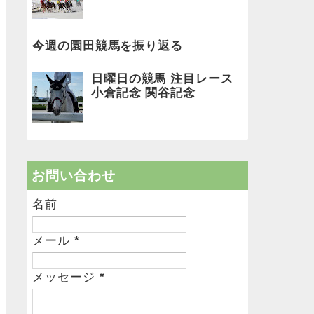
今週の園田競馬を振り返る
日曜日の競馬 注目レース
小倉記念 関谷記念
お問い合わせ
名前
メール
*
メッセージ
*