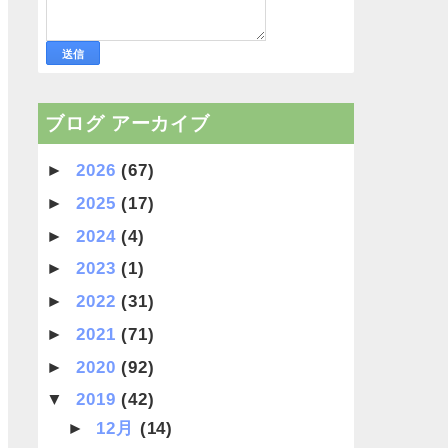
ブログ アーカイブ
►
2026
(67)
►
2025
(17)
►
2024
(4)
►
2023
(1)
►
2022
(31)
►
2021
(71)
►
2020
(92)
▼
2019
(42)
►
12月
(14)