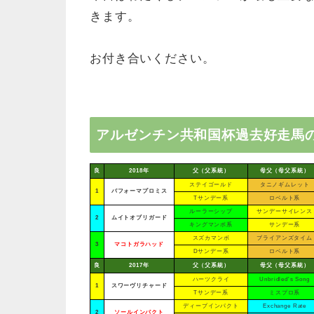
きます。
お付き合いください。
アルゼンチン共和国杯過去好走馬
良
2018年
父（父系統）
母父（母父系統）
ステイゴールド
タニノギムレット
1
パフォーマプロミス
Tサンデー系
ロベルト系
ルーラーシップ
サンデーサイレンス
2
ムイトオブリガード
キングマンボ系
サンデー系
スズカマンボ
ブライアンズタイム
3
マコトガラハッド
Dサンデー系
ロベルト系
良
2017年
父（父系統）
母父（母父系統）
ハーツクライ
Unbridled's Song
1
スワーヴリチャード
Tサンデー系
ミスプロ系
ディープインパクト
Exchange Rate
2
ソールインパクト