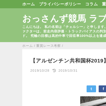
ホーム
プライバシーポリシー
コラム
おっさんず競馬 ラ
こんにちは。 私の名前は「チェルシー」と申します
ァクターは、前走内容評価・トラックバイアスの判別
ド。 究極の目標は高的中率で回収率100%以上を達
ホーム
/
重賞レース考察
/
【アルゼンチン共和国杯201
2019/10/28
2019/10/31
t
f