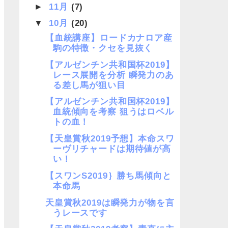
►
11月
(7)
▼
10月
(20)
【血統講座】ロードカナロア産
駒の特徴・クセを見抜く
【アルゼンチン共和国杯2019】
レース展開を分析 瞬発力のあ
る差し馬が狙い目
【アルゼンチン共和国杯2019】
血統傾向を考察 狙うはロベル
トの血！
【天皇賞秋2019予想】本命スワ
ーヴリチャードは期待値が高
い！
【スワンS2019｝勝ち馬傾向と
本命馬
天皇賞秋2019は瞬発力が物を言
うレースです