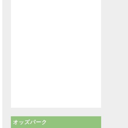
オッズパーク