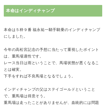
本命はインディチャンプ
本命は５枠９番 福永祐一騎手騎乗のインディチャンプ
にしました。
今年の高松宮記念の予想に当たって重視したポイント
は、重馬場適性です。
レース当日は雨ということで、馬場状態が悪くなるこ
とは確実。
下手をすれば不良馬場となるでしょう。
インディチャンプの父はステイゴールドということ
で、重馬場は得意そう。
重馬場は走ったことがありませんが、血統的には問題