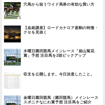
穴馬から狙うワイド馬券の有効な買い方
【血統講座】ロードカナロア産駒の特徴・
クセを見抜く
木曜日園田競馬メインレース「姫山菊花
賞」予想 注目馬を2頭ピックアップ
収支を公開します。今日決意したこと。
金曜日園田競馬（園田競馬）メインレース
スポニチなにわ賞予想 注目馬をご紹介