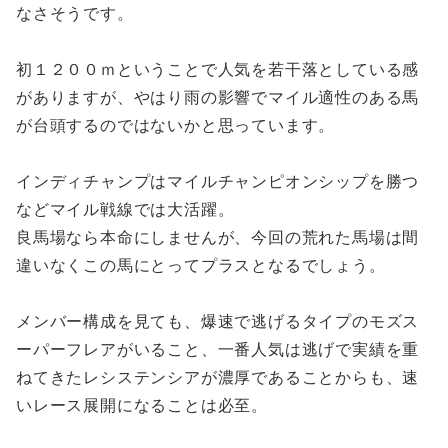
なさそうです。
初１２００ｍということで人気を若干落としている感
がありますが、やはり雨の影響でマイル適性のある馬
が台頭するのではないかと思っています。
インディチャンプはマイルチャンピオンシップを勝つ
などマイル戦線では大活躍。
良馬場なら本命にしませんが、今回の荒れた馬場は間
違いなくこの馬にとってプラスとなるでしょう。
メンバー構成を見ても、爆速で逃げるタイプのモズス
ーパーフレアがいること、一番人気は逃げで実績を重
ねてきたレシステンシアが濃厚であることからも、速
いレース展開になることは必至。