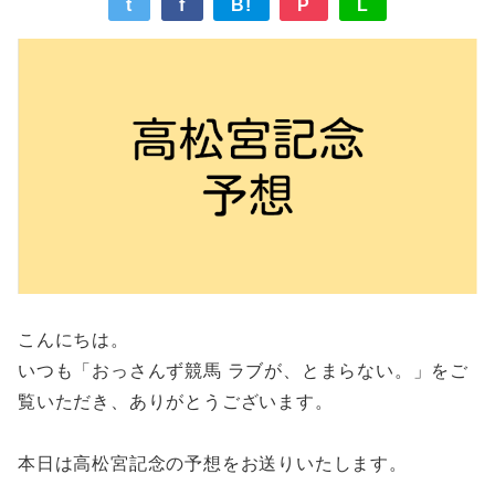
t
f
B!
P
L
こんにちは。
いつも「おっさんず競馬 ラブが、とまらない。」をご
覧いただき、ありがとうございます。
本日は高松宮記念の予想をお送りいたします。