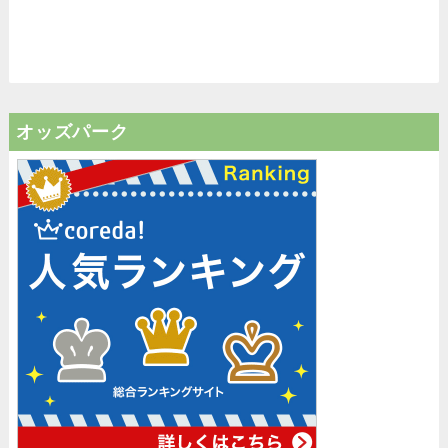
オッズパーク