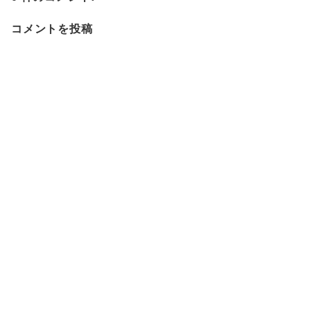
コメントを投稿