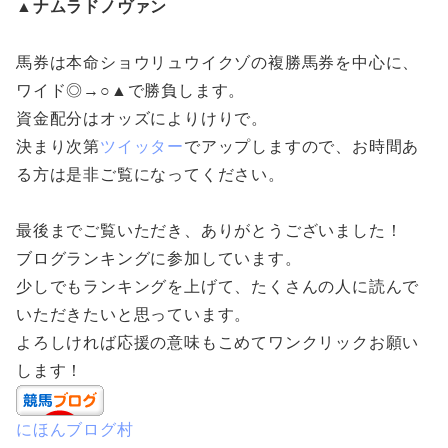
▲ナムラドノヴァン
馬券は本命ショウリュウイクゾの複勝馬券を中心に、
ワイド◎→○▲で勝負します。
資金配分はオッズによりけりで。
決まり次第
ツイッター
でアップしますので、お時間あ
る方は是非ご覧になってください。
最後までご覧いただき、ありがとうございました！
ブログランキングに参加しています。
少しでもランキングを上げて、たくさんの人に読んで
いただきたいと思っています。
よろしければ応援の意味もこめてワンクリックお願い
します！
にほんブログ村