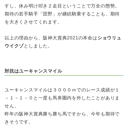
すし、休み明け叩き２走目ということで万全の態勢。
期待の若手騎手「団野」が継続騎乗することも、期待
を大きくさせてくれます。
以上の理由から、阪神大賞典2021の本命は
ショウリュ
ウイクゾ
としました。
対抗はユーキャンスマイル
ユーキャンスマイルは３０００ｍでのレース成績が１
－１－１－０と一度も馬券圏内を外したことがありま
せん。
昨年の阪神大賞典勝ち勝ち馬ですから、今年も期待で
きそうです。