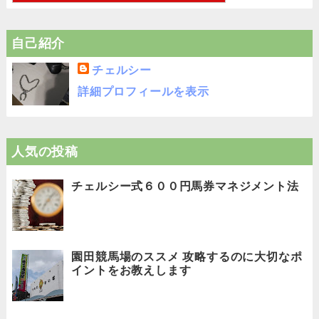
自己紹介
チェルシー
詳細プロフィールを表示
人気の投稿
チェルシー式６００円馬券マネジメント法
園田競馬場のススメ 攻略するのに大切なポ
イントをお教えします