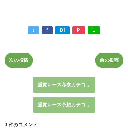
t
f
B!
P
L
次の投稿
前の投稿
重賞レース考察カテゴリ
重賞レース予想カテゴリ
0 件のコメント: