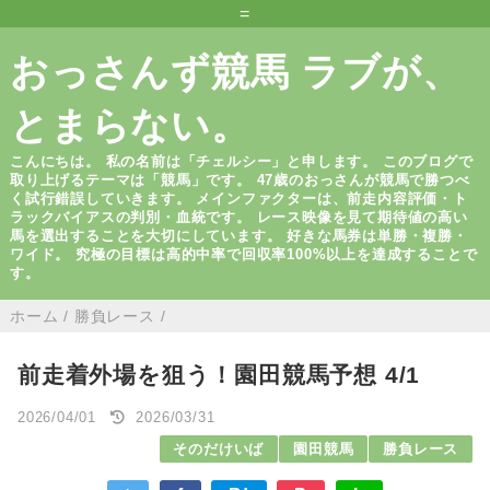
=
おっさんず競馬 ラブが、
とまらない。
こんにちは。 私の名前は「チェルシー」と申します。 このブログで
取り上げるテーマは「競馬」です。 47歳のおっさんが競馬で勝つべ
く試行錯誤していきます。 メインファクターは、前走内容評価・ト
ラックバイアスの判別・血統です。 レース映像を見て期待値の高い
馬を選出することを大切にしています。 好きな馬券は単勝・複勝・
ワイド。 究極の目標は高的中率で回収率100%以上を達成することで
す。
ホーム
/
勝負レース
/
前走着外場を狙う！園田競馬予想 4/1
2026/04/01
2026/03/31
そのだけいば
園田競馬
勝負レース