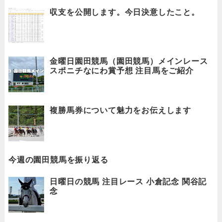
収支を公開します。今日決意したこと。
金曜日園田競馬（園田競馬）メインレース
スポニチなにわ賞予想 注目馬をご紹介
複勝馬券について魅力をお伝えします
今週の園田競馬を振り返る
日曜日の競馬 注目レース 小倉記念 関谷記
念