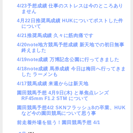
4/23予想成績 仕事のストレスは今のところあり
ません
4月22日推奨馬成績 HUKについてポストした件
について
4/21推奨馬成績 久々に筋肉痛です
4/20note地方競馬予想成績 新天地での初日無事
終えました
4/19note成績 万博記念公園に行ってきました
4/18note成績 馬券成績 今日は梅田へ行ってきま
した ラーメンも
4/17競馬成績 来週からは新天地
園田競馬予想 4月9日(木) と単焦点レンズ
RF45mm F1.2 STM について
園田競馬予想4/2 SKNフラッシュ8の卒業、HUK
など今の園田競馬について思う事
前走着外場を狙う！園田競馬予想 4/1