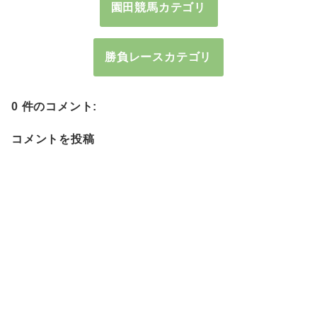
園田競馬カテゴリ
勝負レースカテゴリ
0 件のコメント:
コメントを投稿